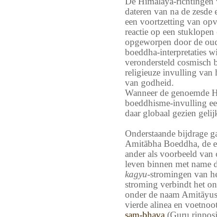
De Himalaya-richtingen
dateren van na de zesde 
een voortzetting van opv
reactie op een stuklopen
opgeworpen door de oud
boeddha-interpretaties w
verondersteld cosmisch 
religieuze invulling van
van godheid.
Wanneer de genoemde Hi
boeddhisme-invulling ee
daar globaal gezien gelij
Onderstaande bijdrage g
Amitābha Boeddha, de ene
ander als voorbeeld van 
leven binnen met name 
kagyu
-stromingen van h
stroming verbindt het on
onder de naam Amitāyus
vierde alinea en voetnoo
sam-bhava
(Guru rinposj