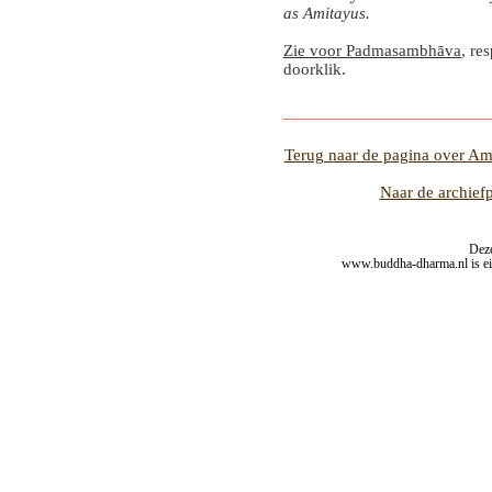
as Amitayus.
Zie voor Padmasambhāva
, re
doorklik.
Terug naar de pagina over A
Naar de archief
Deze
www.buddha-dharma.nl is ei