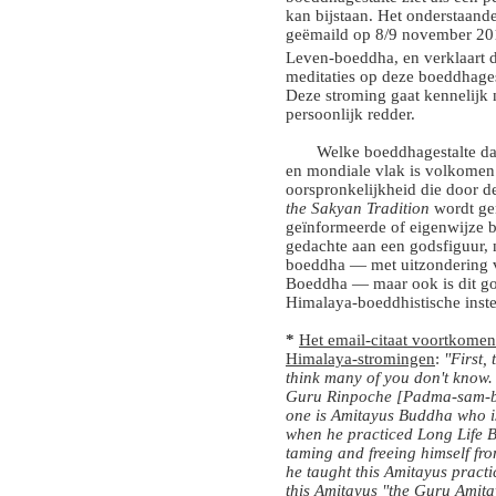
kan bijstaan. Het onderstaande
geëmaild op 8/9 november 20
Leven-boeddha, en verklaart
meditaties op deze boeddhages
Deze stroming gaat kennelijk n
persoonlijk redder.
Welke boeddhagestalte dan o
en mondiale vlak is volkomen c
oorspronkelijkheid die door d
the Sakyan Tradition
wordt gen
geïnformeerde of eigenwijze b
gedachte aan een godsfiguur, 
boeddha — met uitzondering 
Boeddha — maar ook is dit g
Himalaya-boeddhistische inste
*
Het email-citaat voortkomen
Himalaya-stromingen
:
"First,
think many of you don't know
Guru Rinpoche [Padma-sam-bha
one is Amitayus Buddha who i
when he practiced Long Life 
taming and freeing himself fro
he taught this Amitayus practic
this Amitayus "the Guru Ami