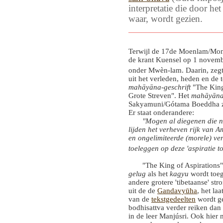
interpretatie die door he
waar, wordt gezien.
Terwijl de 17de Moenlam/Mon
de krant Kuensel op 1 novembe
onder Mwèn-lam. Daarin, zegt
uit het verleden, heden en de 
mahāyāna-geschrift
"The King 
Grote Streven". Het
mahāyān
Sakyamuni/Gótama Boeddha ze
Er staat onderandere:
"Mogen al diegenen die n
lijden het verheven rijk van 
en ongelimiteerde (morele) ver
toeleggen op deze 'aspiratie t
"The King of Aspirations" is
gelug
als het
kagyu
wordt toeg
andere grotere 'tibetaanse' s
uit de de
Gandavyūha
, het la
van de
tekstgedeelten
wordt ge
bodhisattva verder reiken dan
in de leer Manjúsri. Ook hier 