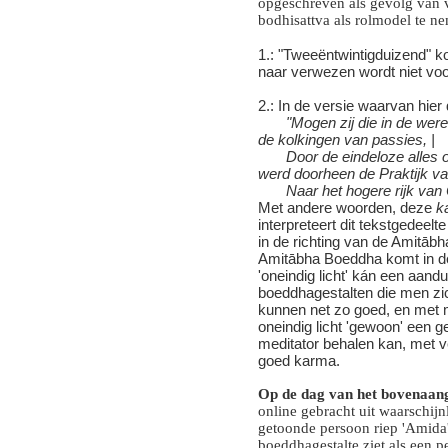
opgeschreven als gevolg van 
bodhisattva als rolmodel te n
1.: "Tweeëntwintigduizend" k
naar verwezen wordt niet voo
2.: In de versie waarvan hier
"Mogen zij die in de were
de kolkingen van passies, |
Door de eindeloze alles ove
werd doorheen de Praktijk va
Naar het hogere rijk van O
Met andere woorden, deze
k
interpreteert dit tekstgedeelt
in de richting van de Amitābh
Amitābha Boeddha komt in de
'oneindig licht' kán een aand
boeddhagestalten die men zi
kunnen net zo goed, en met 
oneindig licht 'gewoon' een g
meditator behalen kan, met ve
goed karma.
Op de dag van het bovenaang
online gebracht uit waarschijn
getoonde persoon riep 'Amida'
boeddhagestalte ziet als een p