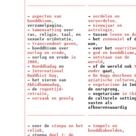
→
aspecten van
→
oordelen en
boeddhisme
,
veroordelen,
verzamelpagina,
→
nieuwjaar en
→
Samenvatting
over
astrologie,
ras, religie, taal, en
→ tussen
leven en d
sexuele oriëntatie,
→ het
zonnewiel
of 
→
transcendent geven
,
wan
,
→ boeddhisme over
→ over het
vuurritu
oorlog en vrede
,
→
god en boeddhisme
→ oorlog en vrede
in
→
ontstaan van de
2008
,
wereld
,
→
Boeddhadag
en
→ of de wereld ook
→
International
onder
gaat,
Buddhist Day
,
→
De Naga doorheen 
→ het vieren van
aziatische culturen
Abhidhammadag
,
→
vegetarisme
in Ind
→ de
regentijd-
de oorsprong,
retraite
,
→ vegetarisme
in Ch
→
oorzaak en gevolg
de culturele settin
vasten als
afkeurenswaardig
→ over de
stoepa en het
→
tempels en
reliek
,
boeddhabeelden
,
→ stoepa
deel 2: de