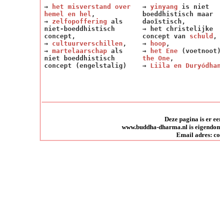
→
het misverstand over
→
yinyang
is niet
hemel en hel
,
boeddhistisch maar
→
zelfopoffering
als
daoïstisch,
niet-boeddhistisch
→ het christelijke
concept,
concept van
schuld
,
→
cultuurverschillen
,
→
hoop
,
→
martelaarschap
als
→
het Ene
(voetnoot
niet boeddhistisch
the One
,
concept (engelstalig)
→
Liila en Duryódha
Deze pagina is er e
www.buddha-dharma.nl is eigendom 
Email adres: c