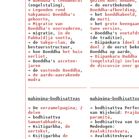
→
Boeddha's leeuwebrul
gezien moet hebben
,
(engelstaling),
→ de eerstbekende
→
Legenden rond
Boeddha-afbeelding
,
Sakyamuni Boeddha's
→ het
boeddhabeeld
,
geboorte
,
de
murti
→
Migratie van
→ het
grote heengaa
Boeddha's voorvaderen
,
twee versies
,
→ migratie,
in de
→ Boeddha's
voetafd
Pabba[d]já soetta
,
(de traditie),
→ de
Sakya-clan,
de
→
Diipánkara
(
deel 
bestuursstructuur,
deel 2
de eerst bek
→ hoe Boeddha
het huis
Boeddha op aarde,
verliet
,
→
Diipankara Buddha
→ Boeddha's
asceten-
(engelstalig) inclu
jaren
de discussie over g
→ de
vastende Boeddha
,
→
de aarde-aanrakende
mudra
mahāyāna-bodhisattvas
mahāyāna-bodhisattv
→ De
verzamelpagina
; 2
→ bodhisattva Perfe
delen
van Wijsheid:
Prajñ
→ bodhisattva
paramitā
,
Samantabhadra
,
→ bodhisattva van G
→ Ksitigarbha,
de
Mededogen:
oertekst
,
Avalokiteshvara
,
→ Ksitigarbha
de
→ Avalokiteshvara