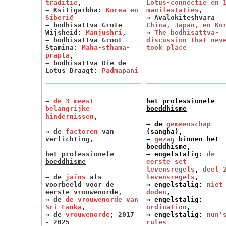
traditie
,
Lotus-connectie en 
→ Ksitigarbha:
Korea en
manifestaties
,
Siberië
→ Avalokiteshvara
→ bodhisattva Grote
China, Japan, en Ko
Wijsheid:
Manjushri
,
→
The bodhisattva-
→ bodhisattva Groot
discussion that nev
Stamina:
Maha-sthama-
took place
prapta
,
→ bodhisattva Die de
Lotus Draagt:
Padmapāni
→
de 3 meest
het professionele
belangrijke
boeddhisme
hindernissen
,
→ de
gemeenschap
→ de
factoren
van
(sangha),
verlichting,
→
gezag
binnen het
boeddhisme,
het professionele
→ engelstalig:
de
boeddhisme
eerste set
levensregels
,
deel 
→ de
jaïns
als
levensregels
,
voorbeeld voor de
→ engelstalig:
niet
eerste vrouwenorde,
doden
,
→ de
de vrouwenorde van
→ engelstalig:
Sri Lanka
,
ordination
,
→ de
vrouwenorde
; 2017
→ engelstalig:
nun'
- 2025
rules