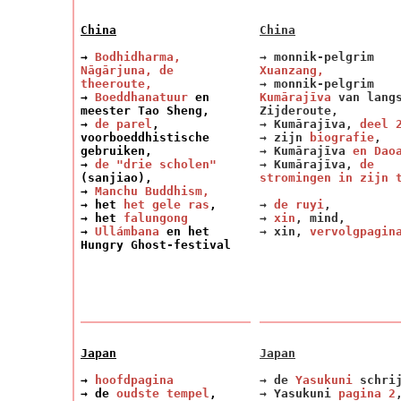
China
China
→
Bodhidharma,
→ monnik-pelgrim
Nāgārjuna, de
Xuanzang,
theeroute,
→ monnik-pelgrim
→
Boeddhanatuur
en
Kumārajīva
van langs
meester Tao Sheng,
Zijderoute,
→
de parel
,
→ Kumārajīva,
deel 
voorboeddhistische
→ zijn
biografie
,
gebruiken,
→ Kumārajīva
en Dao
→
de "drie scholen"
→ Kumārajīva,
de
(sanjiao),
stromingen in zijn 
→
Manchu Buddhism,
→ het
het gele ras
,
→
de ruyi
,
→ het
falungong
→
xin
, mind,
→
Ullámbana
en het
→ xin,
vervolgpagin
Hungry Ghost-festival
Japan
Japan
→
hoofdpagina
→ de
Yasukuni
schrij
→ de
oudste tempel
,
→ Yasukuni
pagina 2