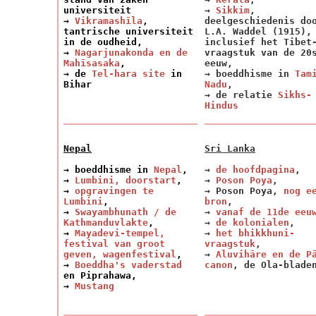
universiteit
→
Sikkim
,
→
Vikramashīla
,
deelgeschiedenis do
tantrische universiteit
L.A. Waddel (1915),
in de oudheid,
inclusief het Tibet
→
Nagarjunakonda en de
vraagstuk van de 20
Mahīsasaka
,
eeuw,
→ de
Tel-hara site
in
→ boeddhisme in
Tam
Bihar
Nadu
,
→ de relatie
Sikhs-
Hindus
Nepal
Sri Lanka
→ boeddhisme in
Nepal
,
→
de hoofdpagina
,
→
Lumbini, doorstart
,
→
Poson Poya
,
→
opgravingen te
→ Poson Poya,
nog e
Lumbini
,
bron
,
→
Swayambhunath / de
→
vanaf de 11de eeu
Kathmanduvlakte
,
→
de kolonialen
,
→
Mayadevi-tempel,
→
het bhikkhuni-
festival van groot
vraagstuk
,
geven, wagenfestival
,
→
Aluvihāre en de P
→
Boeddha's vaderstad
canon
, de Ola-blade
en Piprahawa,
→
Mustang