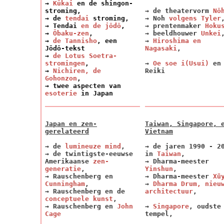
→
Kūkai
en de shingon-
stroming,
→ de theatervorm
Nō
→ de
tendai
stroming,
→ Noh
volgens Tyler
→ Tendai
en de jōdō
,
→ prentenmaker
Hoku
→
Ōbaku-zen
,
→ beeldhouwer
Unkei
→
de Tannisho
, een
→
Hiroshima en
Jōdō-tekst
Nagasaki
,
→
de Lotus Soetra-
stromingen
,
→
Oe soe i
(Usui)
en 
→
Nichiren, de
Reiki
Gohonzon
,
→ twee aspecten van
esoterie
in Japan
Japan en zen-
Taiwan, Singapore, 
gerelateerd
Vietnam
→ de
lumineuze mind
,
→ de jaren 1990 - 2
→ de twintigste-eeuwse
in
Taiwan
,
Amerikaanse
zen-
→ Dharma-meester
generatie
,
Yinshun
,
→ Rauschenberg en
→ Dharma-meester
Xü
Cunningham
,
→
Dharma Drum, nieu
→ Rauschenberg en de
architectuur
,
conceptuele kunst
,
→ Rauschenberg en
John
→
Singapore
, oudste
Cage
tempel,