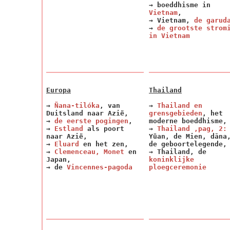
→ boeddhisme in
Vietnam
,
→ Vietnam,
de garud
→
de grootste strom
in Vietnam
Europa
Thailand
→
Ñana-tilóka
, van
→
Thailand
en
Duitsland naar Azië,
grensgebieden
, het
→
de eerste pogingen
,
moderne boeddhisme,
→
Estland
als poort
→
Thailand ,pag, 2:
naar Azië,
Yüan, de Mien, dāna
→
Eluard
en het zen,
de geboortelegende,
→
Clemenceau, Monet
en
→ Thailand, de
Japan,
koninklijke
→ de
Vincennes-pagoda
ploegceremonie