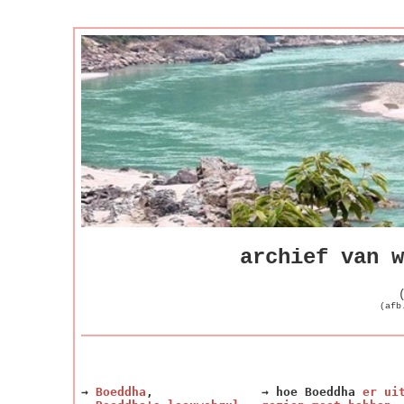
archief van w
(afb
→
Boeddha
,
→ hoe Boeddha
er ui