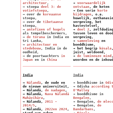
architectuur
,
→
voorwaardelijk
→ stoepa
deel 3: de
ontstaan
, de keten
votiefstoepa
,
→
Een serie
korte
→ over de
koreaanse
bijdragen
, o.a.
stoepa,
huwelijk, euthanasi
→ over de
tibetaanse
vergeving, het
stoepa,
kastestelsel
,
→
antefixen of hogels
→
deel 2
, zelfdodin
als tempelbeschermers,
tussen leven en doo
→
de tórana
in India en
vergeving,
Sri Lanka
,
→
samenleving
en
→
architectuur en
boeddhisme,
stedebouw
, India in de
→ het begrip
kúsala
oudheid,
juist, weldoend,
→ de poortwachters
in
→
de lumineuze mind
Japan
en in
China
woorden en de inhou
India
India
→
Nālandā
, de oude en
→ boeddhisme in
Odi
de nieuwe universiteit,
→ Odisha
according 
→ Nālandā,
de nadagen
,
O'Malley
→ Nālandā,
Nava Nālandā
→ boeddhisme in
Mahāvihāra
,
Bengalen
,
→ Nālandā,
2011 -
→ Bengalen,
de mlec
2014/5
,
→ Bengalen,
de
→ Nālandā,
2022en 2024
,
Bandarbans
,
stand van zaken
→
Kérala
,