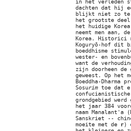
in het verleden s
dachten dat hij e
blijkt niet zo te
het grootste deel
het huidige Korea
neemt men aan, de
Korea. Historici 
Koguryō-hof dit b
boeddhisme stimul
wester- en bovenb
want de verhoudin
zijn doorheen de 
geweest. Op het m
Boeddha-Dharma pr
Sosu
rim
toe dat e
confucianistische
grondgebied werd 
het jaar 384 voor
naam Manalant'a (
Sanskriet -- chin
moeite met de
r
) 
het kleinere en z