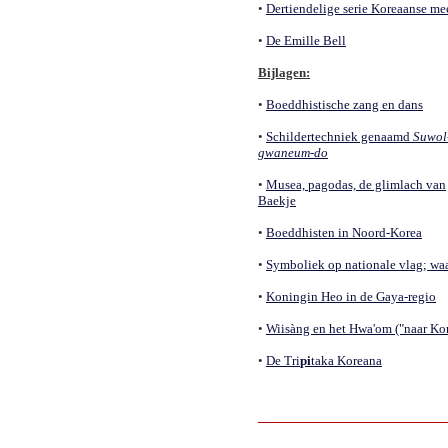
•
Dertiendelige serie Koreaanse me
•
De Emille Bell
Bijlagen:
•
Boeddhistische zang en dans
•
Schildertechniek genaamd
Suwol
gwaneum-do
•
Musea, pagodas, de glimlach van
Baekje
•
Boeddhisten in Noord-Korea
•
Symboliek op nationale vlag; waa
•
Koningin Heo in de Gaya-regio
•
Wiisàng en het Hwa'om ("naar Ko
•
De Tri
pi
taka Koreana