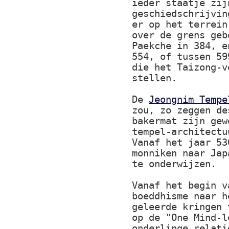
ieder staatje zij
geschiedschrijvin
er op het terrein
over de grens geb
Paekche in 384, e
554, of tussen 59
die het Taizong-v
stellen.
De
Jeongnim Tempe
zou, zo zeggen de
bakermat zijn gew
tempel-architectu
Vanaf het jaar 53
monniken naar Jap
te onderwijzen.
Vanaf het begin v
boeddhisme naar h
geleerde kringen 
op de "One Mind-l
onderlinge relati