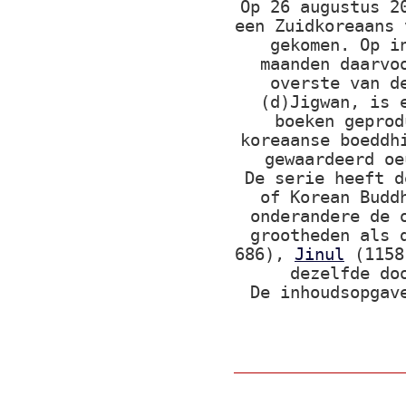
Op 26 augustus 2
een Zuidkoreaans 
gekomen. Op i
maanden daarvo
overste van d
(d)Jigwan, is 
boeken geprod
koreaanse boeddh
gewaardeerd oe
De serie heeft d
of Korean Budd
onderandere de 
grootheden als 
686),
Jinul
(1158
dezelfde do
De inhoudsopgav