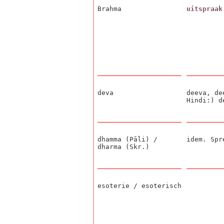
Brahma
uitspraak
deva
deeva, de
Hindi:) d
dhamma (Pāli) /
idem. Sp
dharma (Skr.)
esoterie / esoterisch