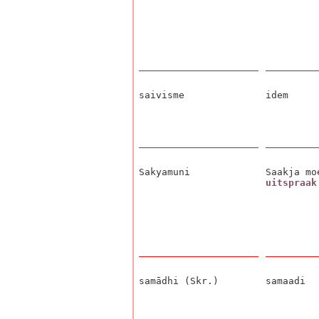
saivisme
idem
Sakyamuni
Saakja mo
uitspraak
samādhi (Skr.)
samaadi