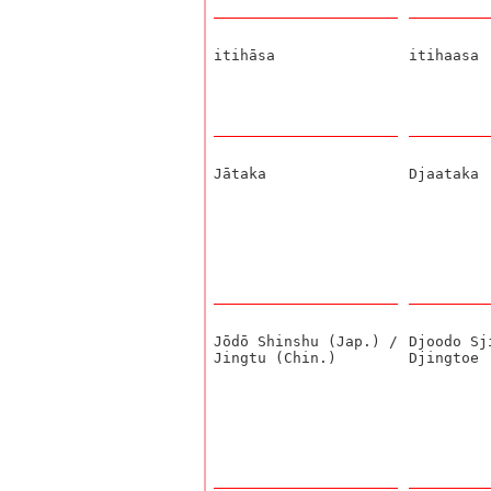
itihāsa
itihaasa
Jātaka
Djaataka
Jōdō Shinshu (Jap.) /
Djoodo Sj
Jingtu (Chin.)
Djingtoe