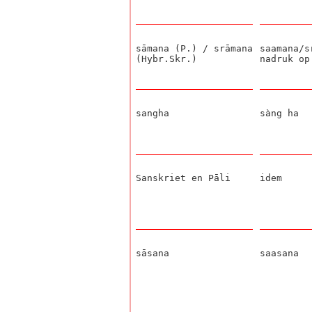
sāmana (P.) / srāmana
saamana/s
(Hybr.Skr.)
nadruk op
sangha
sàng ha
Sanskriet en Pāli
idem
sāsana
saasana