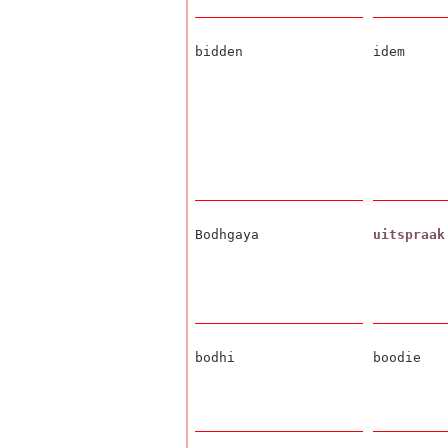
bidden
idem
Bodhgaya
uitspraak
bodhi
boodie