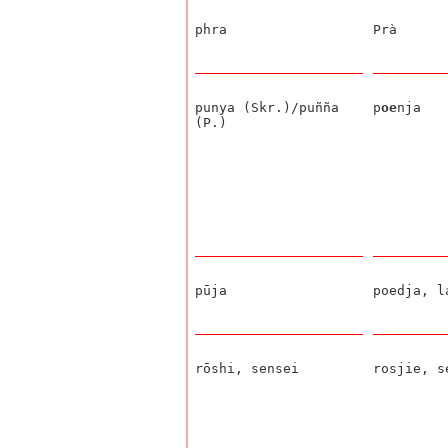
phra
Prà
punya (Skr.)/puñña
p
oe
nja
(P.)
pūja
poedja, l
rōshi, sensei
rosjie, s