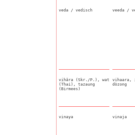
veda / vedisch
veeda / v
vihāra (Skr./P.), wat
vihaara, 
(Thai), tazaung
dòzong
(Birmees)
vinaya
vi
naja