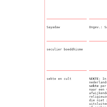
Sayadaw
Ongev.: S
seculier boeddhisme
sekte en cult
SEKTE
: In
nederland
sekte
per 
naar een 
afwijkend
religieuz
die niet 
uitsluite