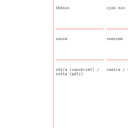
Shōnin
sjoo nin
sunim
soeniem
sūtra (sanskriet) /
soetra / 
sutta (pāli)