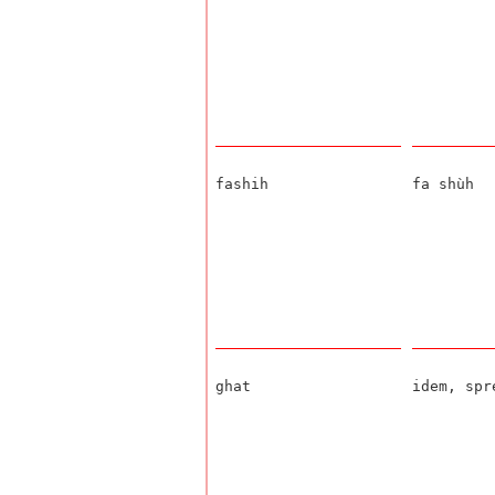
fashih
fa shùh
ghat
idem, sp