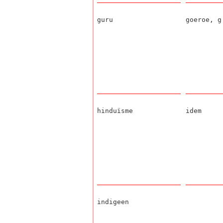
guru
goeroe,
g
hinduïsme
idem
indigeen