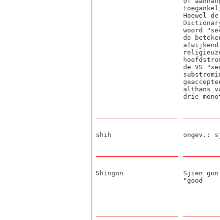
of aanhan
toegankel
Hoewel de
Dictionar
woord "se
de beteke
afwijkend
religieuz
hoofdstro
de VS "se
substromi
geaccepte
althans v
drie mono
shih
ongev.: s
Shingon
Sjien gon
"good