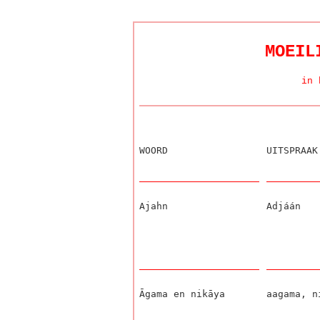
MOEIL
in 
WOORD
UITSPRAAK
Ajahn
Adjáán
Āgama en nikāya
aagama, n