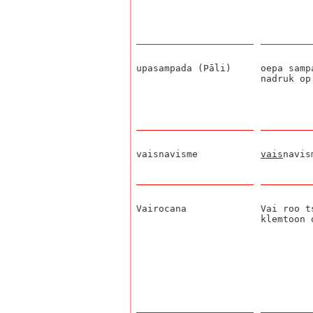
upasampada (Pāli)
oepa samp
nadruk op
vaisnavisme
vais
navis
Vairocana
Vai roo t
klemtoon 