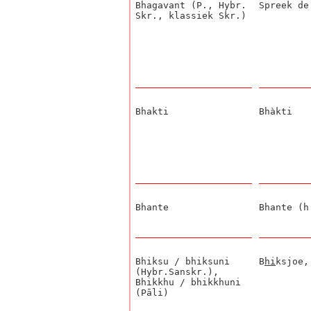
Bhagavant (P., Hybr.
Spreek d
Skr., klassiek Skr.)
Bhakti
Bhàkti
Bhante
Bhante (h
Bhiksu / bhiksuni
B
hi
ksjoe,
(Hybr.Sanskr.),
Bhikkhu / bhikkhuni
(Pāli)