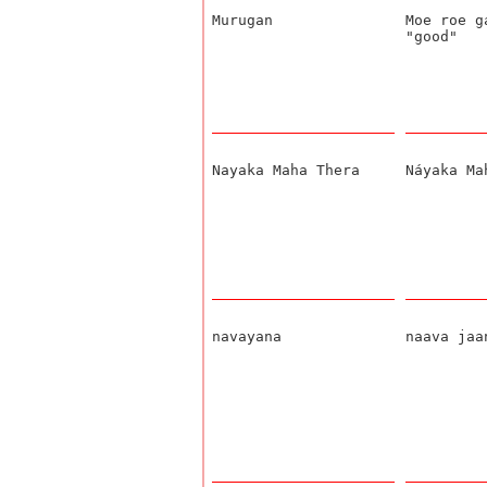
Murugan
Moe roe 
"good"
Nayaka Maha Thera
Náyaka Ma
navayana
naava jaa