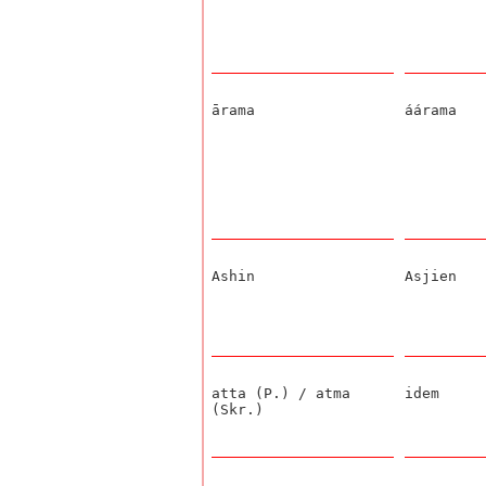
ārama
áárama
Ashin
Asjien
atta (P.) / atma
idem
(Skr.)