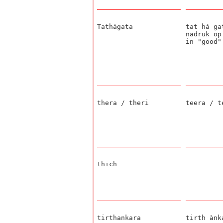
Tathāgata
tat há ga
nadruk op
in "good"
thera / theri
teera / t
thich
tirthankara
tirth ànk