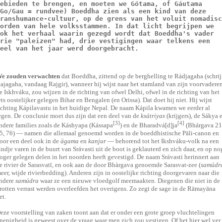
ebieden te brengen, en moeten we Gótama, of Gáutama
Go/Gau = rundvee) Boeddha zien als een kind van deze
ranshumance-cultuur, op de grens van het voluit nomadisc
orden van hele volksstammen. In dat licht begrijpen we
ok het verhaal waarin gezegd wordt dat Boeddha's vader
rie "paleizen" had, drie vestigingen waar telkens een
eel van het jaar werd doorgebracht.
e zouden verwachten
dat Boeddha, zittend op de berghelling te Rádjagaha (schrij
ajagaha, vandaag Rajgir), wanneer hij wijst naar het stamland van zijn voorvadere
e Iskhváku, zou wijzen in de richting van ofwel Delhi, ofwel in de richting van het
ets oostelijker gelegen Bihar en Bengalen (en Orissa). Dat doet hij niet. Hij wijst
ichting Kápilavastu in het huidige Nepal. De naam Kápila kwamen we eerder al
egen. De conclusie moet dus zijn dat een deel van de
ksátriyas
(krijgers), de Sákya 
[3]
[4]
ndere families zoals de Káshyapa (Kássapa
) en de Bharadvá[d]ja
(Bhárgava 21
5, 76) — namen die allemaal genoemd worden in de boeddhistische Pāli-canon en
oor een deel ook in de
āgama
en
kanjur
— behorend tot het Ikshváku-volk na een
indje varen in de buurt van Srávasti uit de boot is geklauterd en zich daar, en op no
oger gelegen delen in het noorden heeft gevestigd. De naam Srávasti herinnert aan
e rivier de Sarasvatī, en ook aan de door Bhàrgava genoemde Sarasvat-zee (
samúdr
eer, wijde rivierbedding). Anderen zijn in oostelijke richting doorgevaren naar die
ndere
samúdra
waar ze een nieuwe vloedgolf meemaakten. Diegenen die niet in de
rotten verrast werden overleefden het overigens. Zo zegt de sage in de Rāmayāna
et.
eze voorstelling van zaken toont aan dat er onder een grote groep vluchtelingen
nenigheid is geweest over de vraag waar men zich zou vestigen. Of het hier wel ver