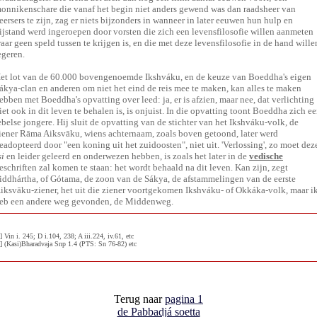
onnikenschare die vanaf het begin niet anders gewend was dan raadsheer van
eersers te zijn, zag er niets bijzonders in wanneer in later eeuwen hun hulp en
ijstand werd ingeroepen door vorsten die zich een levensfilosofie willen aanmeten
aar geen speld tussen te krijgen is, en die met deze levensfilosofie in de hand wille
egeren.
et lot van de 60.000 bovengenoemde Ikshváku, en de keuze van Boeddha's eigen
ákya-clan en anderen om niet het eind de reis mee te maken, kan alles te maken
ebben met Boeddha's opvatting over leed: ja, er is afzien, maar nee, dat verlichting
iet ook in dit leven te behalen is, is onjuist. In die opvatting toont Boeddha zich e
ebelse jongere. Hij sluit de opvatting van de stichter van het Ikshváku-volk, de
iener Rāma Aiksvāku, wiens achternaam, zoals boven getoond, later werd
eadopteerd door "een koning uit het zuidoosten", niet uit. 'Verlossing', zo moet dez
si
en leider geleerd en onderwezen hebben, is zoals het later in de
vedische
eschriften zal komen te staan: het wordt behaald na dit leven. Kan zijn, zegt
iddhártha, of Gótama, de zoon van de Sákya, de afstammelingen van de eerste
iksvāku-ziener, het uit die ziener voortgekomen Ikshváku- of Okkáka-volk, maar i
eb een andere weg gevonden, de Middenweg.
] Vin i. 245; D i.104, 238; A iii.224, iv.61, etc
4] (Kasi)Bharadvaja Snp 1.4 (PTS: Sn 76-82) etc
Terug naar
pagina 1
de Pabbadjá soetta