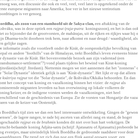
enoeg was, een discussie die ook en veel, veel, veel later is opgetekend onder de
erste europese migranten naar Amerika; hoe ver in het nieuwe terrirorium
oordringen is ver genoeg.
oeddha, als zoon van een stamhoofd uit de Sakya-clan,
een aftakking van de
kshváku, was in deze optiek een
rajput
(
raja-putra
: koningszoon), en het is dan oo
iet zo bijzonder dat de grootvorsten, de mahārajas, uit de rijken en rijkjes waar hij 
ijn Dharma-tocht doorheen trok hem, naar afkomst en naar deugd / waardigheid, als
en gelijke zagen.
e informatie zoals die voortleeft onder de Kirát, de oorspronkelijke bevolking van
epal en andere "foothills" van de Himalayas, trekt Boeddha's leven eveneens binn
e dynastie van de Kirát. Het bovenvermelde bezoek aan zijn vaderstad (een
transhumance-settlement"?) vond plaats tijdens het bewind van Kirat-koning
jitedàsti(schrijf: Jitedasti). Niettemin mogen we niet aannemen dat het "zonneras" 
e "Solar Dynastie" identiek gelijk is aan "Kirát-dynastie". Het lijkt er op dat alleen
e
ksátriya rajput
tot die "Solar dynastie", de Ikshváku/Okkáka behoorden. En dan
omt het concept van koning en vazalkoning binnen het vizier: de
rajput
als
ominerende migranten leverden na hun overwinning op lokale volkeren de
oning/keizer, en de indigene vorsten werden de vazalkoningen, niet heel
erschillend van de geschiedenis van Europa. Zie de vorsten van Hongarije die vaza
aren van de keizer van Oostenrijk.
n Boeddha's tijd zien we dan een heel interessante ontwikkeling. Gingen de "gewo
ensen", de lagere rangen, te rade bij asceten van allerlei rang en stand, de hoger
ngeschaalde
rajput
en de
brahmin
konden dit niet over hun hart verkrijgen. De
erucht-befaamde koning Adjáta-satru (schrijf: Ajatasatru of Ajatasattu) probeerde he
og eventjes, maar uiteindelijk bleek Boeddha de gedroomde raadsheer voor deze
waarddragers. Die trend zet zich dan nog een flink aantal eeuwen voort; een