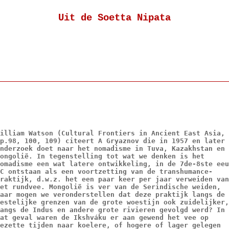
Uit de Soetta Nipata
illiam Watson (Cultural Frontiers in Ancient East Asia,
p.98, 100, 109) citeert A Gryaznov die in 1957 en later
nderzoek doet naar het nomadisme in Tuva, Kazakhstan en
ongolië. In tegenstelling tot wat we denken is het
omadisme een wat latere ontwikkeling, in de 7de-8ste eeu
C ontstaan als een voortzetting van de transhumance-
raktijk, d.w.z. het een paar keer per jaar verweiden van
et rundvee. Mongolië is ver van de Serindische weiden,
aar mogen we veronderstellen dat deze praktijk langs de
estelijke grenzen van de grote woestijn ook zuidelijker,
angs de Indus en andere grote rivieren gevolgd werd? In
at geval waren de Ikshváku er aan gewend het vee op
ezette tijden naar koelere, of hogere of lager gelegen