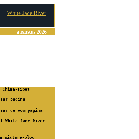
White Jade River
augustus 2026
China-Tibet
naar
pagina
naar
de voorpagina
et
White Jade River-
n picture-blog