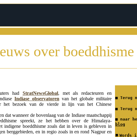
uws over boeddhisme
uters had
StratNewsGlobal
, met als redacteuren en
■
Terug 
Indiase
Indiase observatoren
van het globale militaire
er het bezoek van de vierde in lijn van het Chinese
■
Terug 
n dat wanneer de bovenlaag van de Indiase maatschappij
■
naar h
ddhisme spreekt, ze het hebben over de Himalaya-
blog
et indigene boeddhisme zoals dat in leven is gebleven in
gen berggebieden, en in regio zoals in en rond Nagpur en
■
Words i