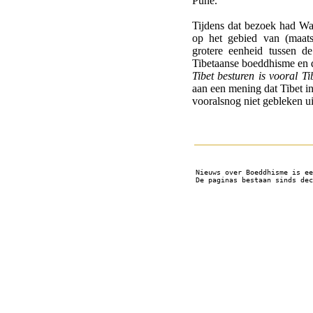
Pune.
Tijdens dat bezoek had Wan
op het gebied van (maatsch
grotere eenheid tussen d
Tibetaanse boeddhisme en d
Tibet besturen is vooral Tib
aan een mening dat Tibet in
vooralsnog niet gebleken ui
Nieuws over Boeddhisme is ee
De paginas bestaan sinds dec