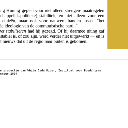
g Huning gepleit voor niet alleen strengere maatregelen
appelijk-politieke) stabiliteit, en niet alleen voor een
e etnieën, maar ook voor nauwere banden tussen "het
e ideologie van de communistische partij."
et stabiliseren
had hij gezegd. Of hij daarmee uiting gaf
stabiel is, of zou zijn, werd verder niet uitgewerkt — en is
t nieuws dat uit de regio naar buiten is gekomen.
n productie van White Jade River, Instituut voor Boeddhisme.
ember 2004.